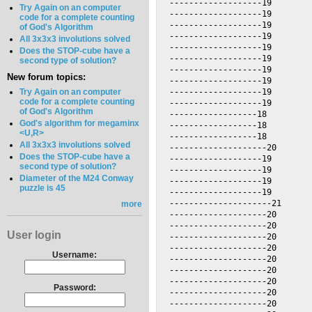
Try Again on an computer
code for a complete counting
of God's Algorithm
All 3x3x3 involutions solved
Does the STOP-cube have a
second type of solution?
New forum topics:
Try Again on an computer
code for a complete counting
of God's Algorithm
God's algorithm for megaminx
<U,R>
All 3x3x3 involutions solved
Does the STOP-cube have a
second type of solution?
Diameter of the M24 Conway
puzzle is 45
more
User login
Username:
Password: