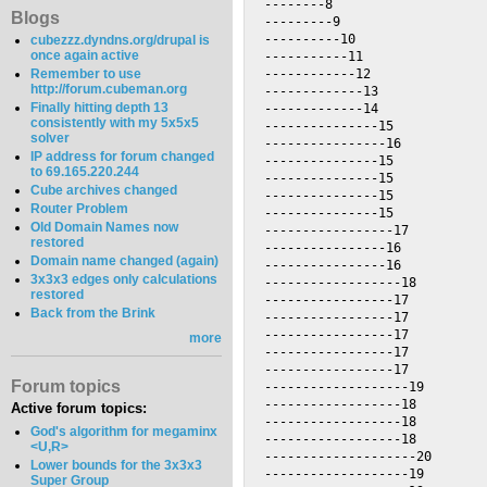
Blogs
cubezzz.dyndns.org/drupal is
once again active
Remember to use
http://forum.cubeman.org
Finally hitting depth 13
consistently with my 5x5x5
solver
IP address for forum changed
to 69.165.220.244
Cube archives changed
Router Problem
Old Domain Names now
restored
Domain name changed (again)
3x3x3 edges only calculations
restored
Back from the Brink
more
Forum topics
Active forum topics:
God's algorithm for megaminx
<U,R>
Lower bounds for the 3x3x3
Super Group