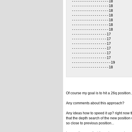
Of course my goal is to hit a 26q position..
Any comments about this approach?
Any ideas how to speed it up? right now t
that the depth search of the new position
so close to previous position...