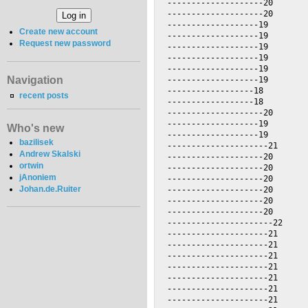
Create new account
Request new password
Navigation
recent posts
Who's new
bazilisek
Andrew Skalski
ortwin
jAnoniem
Johan.de.Ruiter